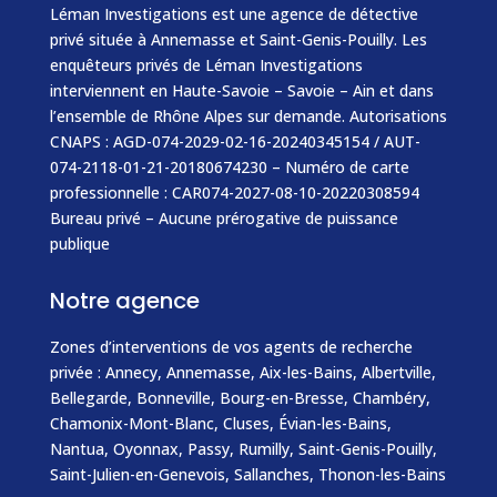
Léman Investigations est une agence de détective
privé située à Annemasse et Saint-Genis-Pouilly. Les
enquêteurs privés de Léman Investigations
interviennent en Haute-Savoie – Savoie – Ain et dans
l’ensemble de Rhône Alpes sur demande. Autorisations
CNAPS : AGD-074-2029-02-16-20240345154 / AUT-
074-2118-01-21-20180674230 – Numéro de carte
professionnelle : CAR074-2027-08-10-20220308594
Bureau privé – Aucune prérogative de puissance
publique
Notre agence
Zones d’interventions de vos agents de recherche
privée :
Annecy
,
Annemasse
, Aix-les-Bains, Albertville,
Bellegarde,
Bonneville
, Bourg-en-Bresse, Chambéry,
Chamonix-Mont-Blanc
,
Cluses
,
Évian-les-Bains
,
Nantua, Oyonnax,
Passy
,
Rumilly
,
Saint-Genis-Pouilly
,
Saint-Julien-en-Genevois
,
Sallanches
,
Thonon-les-Bains