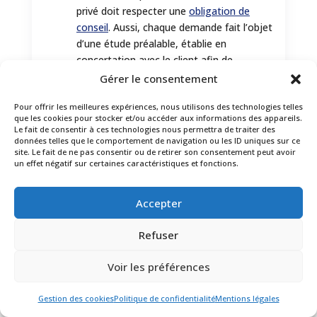
privé doit respecter une
obligation de
conseil
. Aussi, chaque demande fait l’objet
d’une étude préalable, établie en
concertation avec le client afin de
déterminer la faisabilité de son enquête.
Gérer le consentement
Pour offrir les meilleures expériences, nous utilisons des technologies telles
Secret professionnel
que les cookies pour stocker et/ou accéder aux informations des appareils.

Le fait de consentir à ces technologies nous permettra de traiter des
La
confidentialité
est une règle
données telles que le comportement de navigation ou les ID uniques sur ce
site. Le fait de ne pas consentir ou de retirer son consentement peut avoir
fondamentale pour nos enquêteurs. Les
un effet négatif sur certaines caractéristiques et fonctions.
informations communiquées sont
soumises à une discrétion absolue.
Accepter
Respect de la déontologie

Refuser
Chacune de nos interventions respecte
Voir les préférences
les conditions de légalité, de moralité et
de légitimité. Les enquêteurs de Léman
Gestion des cookies
Politique de confidentialité
Mentions légales
Investigations veillent également au