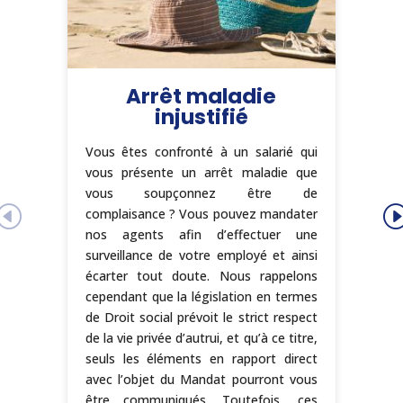
Arrêt maladie
injustifié
Le
Vous êtes confronté à un salarié qui
tr
vous présente un arrêt maladie que
d’
vous soupçonnez être de
a
complaisance ? Vous pouvez mandater
tr
nos agents afin d’effectuer une
p
surveillance de votre employé et ainsi
l
écarter tout doute. Nous rappelons
co
cependant que la législation en termes
so
de Droit social prévoit le strict respect
o
de la vie privée d’autrui, et qu’à ce titre,
dé
seuls les éléments en rapport direct
en
avec l’objet du Mandat pourront vous
Lé
être communiqués. Toutefois, ces
An