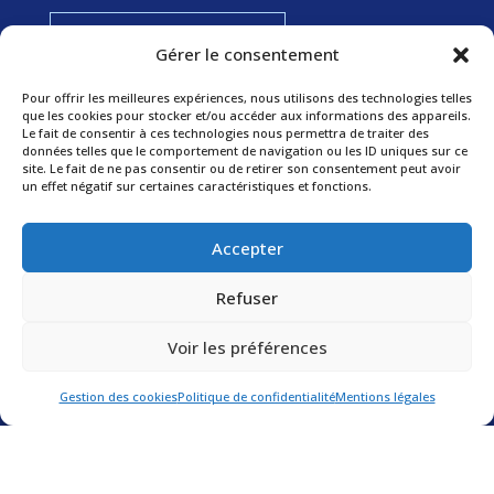
FAITES VOUS RAPPELER
Gérer le consentement
Pour offrir les meilleures expériences, nous utilisons des technologies telles
Préserver votre famille
que les cookies pour stocker et/ou accéder aux informations des appareils.
Le fait de consentir à ces technologies nous permettra de traiter des
données telles que le comportement de navigation ou les ID uniques sur ce
ADULTÈRE
site. Le fait de ne pas consentir ou de retirer son consentement peut avoir
GARDE D’ENFANTS
un effet négatif sur certaines caractéristiques et fonctions.
SURVEILLANCE DE MINEURS
REVALORISATION DE PENSION
Accepter
RECHERCHE DE DÉBITEURS
RECHERCHE DE PERSONNES
Refuser
Voir les préférences
©2025 Léman investigations détective privé.
Intégration www.studiopaon.com.
Mentions légales
.
Gestion des cookies
Politique de confidentialité
Mentions légales
Politique de confidentialité.
Gestion des cookies.