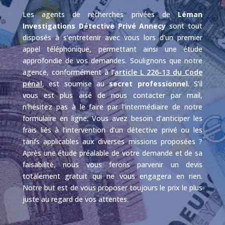
Les agents de recherches privées de
Léman
Investigations Détective Privé Annecy
sont tout
disposés à s’entretenir avec vous lors d’un premier
appel téléphonique, permettant ainsi une étude
approfondie de vos demandes. Soulignons que notre
agence, conformément à l’
article L 226-13 du Code
pénal
, est soumise au
secret professionnel
. S’il
vous est plus aisé de nous contacter par mail,
n’hésitez pas à le faire par l’intermédiaire de notre
formulaire en ligne. Vous avez besoin d’anticiper les
frais liés à l’intervention d’un détective privé ou les
tarifs applicables aux diverses missions proposées ?
Après une étude préalable de votre demande et de sa
faisabilité, nous vous ferons parvenir un devis
totalement gratuit qui ne vous engagera en rien.
Notre but est de vous proposer toujours le prix le plus
juste au regard de vos attentes.