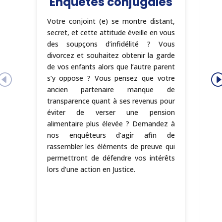
Enquêtes conjugales
Votre conjoint (e) se montre distant,
secret, et cette attitude éveille en vous
Le
des soupçons d’infidélité ? Vous
re
divorcez et souhaitez obtenir la garde
qu
de vos enfants alors que l’autre parent
mu
s’y oppose ? Vous pensez que votre
as
ancien partenaire manque de
pé
transparence quant à ses revenus pour
mo
éviter de verser une pension
s
alimentaire plus élevée ? Demandez à
co
nos enquêteurs d’agir afin de
en
rassembler les éléments de preuve qui
et
permettront de défendre vos intérêts
al
lors d’une action en Justice.
dé
(v
Au
dé
in