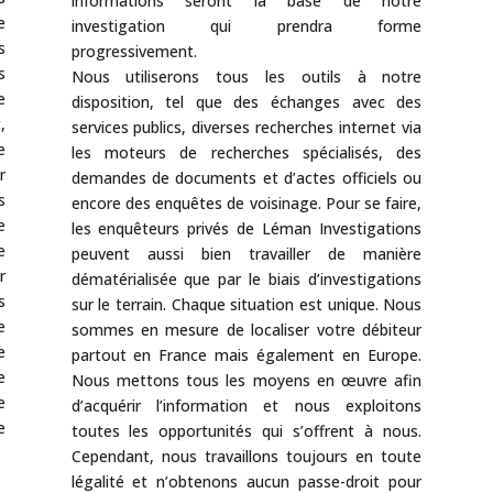
informations seront la base de notre
e
investigation qui prendra forme
s
progressivement.
s
Nous utiliserons tous les outils à notre
e
disposition, tel que des échanges avec des
,
services publics, diverses recherches internet via
e
les moteurs de recherches spécialisés, des
r
demandes de documents et d’actes officiels ou
s
encore des enquêtes de voisinage. Pour se faire,
e
les enquêteurs privés de Léman Investigations
e
peuvent aussi bien travailler de manière
r
dématérialisée que par le biais d’investigations
s
sur le terrain. Chaque situation est unique. Nous
e
sommes en mesure de localiser votre débiteur
e
partout en France mais également en Europe.
e
Nous mettons tous les moyens en œuvre afin
e
d’acquérir l’information et nous exploitons
e
toutes les opportunités qui s’offrent à nous.
Cependant, nous travaillons toujours en toute
légalité et n’obtenons aucun passe-droit pour