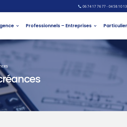
06 74 17 76 77 - 04 58 10 13
agence
Professionnels – Entreprises
Particulie
nces
créances