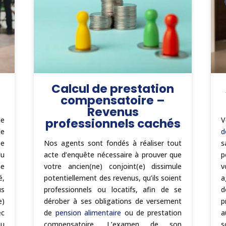
Calcul de prestation
compensatoire –
Revenus
e
V
professionnels cachés
le
d
ne
Nos agents sont fondés à réaliser tout
s
du
acte d’enquête nécessaire à prouver que
p
se
votre ancien(ne) conjoint(e) dissimule
v
é,
potentiellement des revenus, qu’ils soient
a
us
professionnels ou locatifs, afin de se
d
)
dérober à ses obligations de versement
p
ec
de
pension alimentaire
ou de prestation
a
au
compensatoire. L’examen de son
s