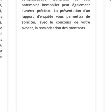
s,
patrimoine immobilier peut également
t,
s’avérer précieux. La présentation d’un
es
rapport d’enquête vous permettra de
s,
solliciter, avec le concours de votre
Le
avocat, la revalorisation des montants.
el
as
du
nt
de