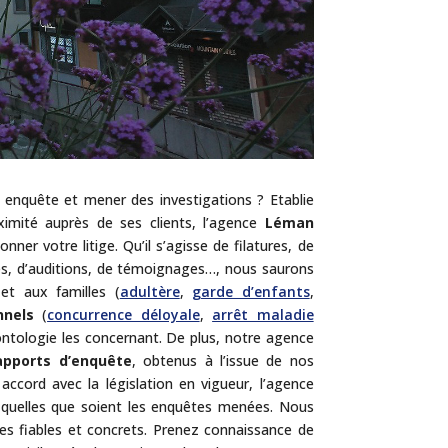
e enquête et mener des investigations ? Etablie
imité auprès de ses clients, l’agence
Léman
ner votre litige. Qu’il s’agisse de filatures, de
ves, d’auditions, de témoignages…, nous saurons
et aux familles (
adultère
,
garde d’enfants
,
nnels
(
concurrence déloyale
,
arrêt maladie
ontologie les concernant. De plus, notre agence
apports d’enquête
, obtenus à l’issue de nos
 accord avec la législation en vigueur, l’agence
té quelles que soient les enquêtes menées. Nous
s fiables et concrets. Prenez connaissance de