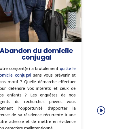
Abandon du domicile
Protect
conjugal
otre conjoint(e) a brutalement
quitté le
Malheureusemen
omicile conjugal
sans vous prévenir et
sont régulièreme
ans motif ? Quelle démarche effectuer
qu’elles soient
our défendre vos intérêts et ceux de
peut être extr
os enfants ? Les enquêtes de nos
même risqué, d
gents de recherches privées vous
culpabilité de t
onnent l’opportunité d’apporter la
aux services d
reuve de sa résidence récurrente à une
donne la possi
utre adresse et de mettre en évidence
investigations d
on caractère malintentionné.
ce qui permettra