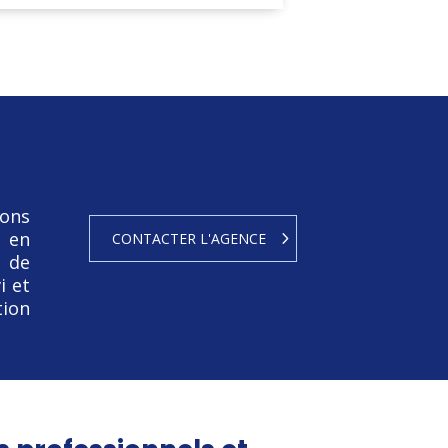
çons
e en
CONTACTER L'AGENCE
 de
i et
tion