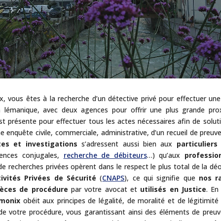
x, vous êtes à la recherche d’un détective privé pour effectuer un
lémanique, avec deux agences pour offrir une plus grande prox
t présente pour effectuer tous les actes nécessaires afin de solution
ne enquête civile, commerciale, administrative, d’un recueil de preu
es et investigations
s’adressent aussi bien aux
particuliers
lences conjugales,
recherche de débiteurs
…) qu’aux
professio
e recherches privées opèrent dans le respect le plus total de la dé
ivités Privées de Sécurité
(
CNAPS
), ce qui signifie que
nos r
ièces de procédure
par votre avocat et
utilisés en Justice
. En
amonix
obéit aux principes de légalité, de moralité et de légitimi
 votre procédure, vous garantissant ainsi des éléments de preuve