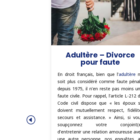
njugales
Adultère – Divorce
pour faute
tre conjoint
chez la cause de
En droit français, bien que l’
adultère
n
au sein de votre
soit plus considéré comme faute péna
ez en cause la
depuis 1975, il n’en reste pas moins u
 d’un divorce ?
faute civile. Pour rappel, l’article L-212 
re ex-conjoint
Code civil dispose que « les époux 
rofessionnelle
doivent mutuellement respect, fidélit
e revalorisation
secours et assistance. » Ainsi, si vo
mentaire ? Nos
soupçonnez votre conjoint(e
hes privées
d’entretenir une relation amoureuse av
es éléments de
une autre personne, nos enquêtes, 