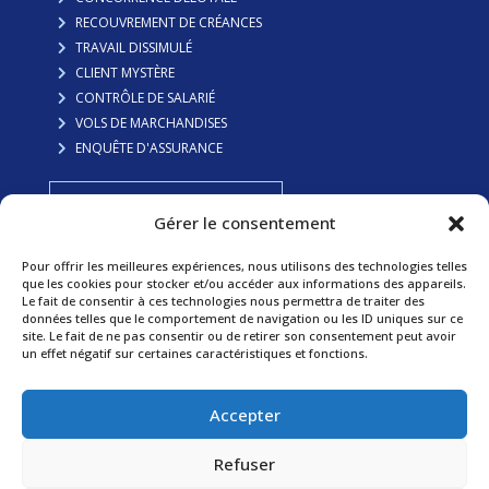
RECOUVREMENT DE CRÉANCES
TRAVAIL DISSIMULÉ
CLIENT MYSTÈRE
CONTRÔLE DE SALARIÉ
VOLS DE MARCHANDISES
ENQUÊTE D'ASSURANCE
FAITES VOUS RAPPELER
Gérer le consentement
Pour offrir les meilleures expériences, nous utilisons des technologies telles
Préserver votre famille
que les cookies pour stocker et/ou accéder aux informations des appareils.
Le fait de consentir à ces technologies nous permettra de traiter des
données telles que le comportement de navigation ou les ID uniques sur ce
ADULTÈRE
site. Le fait de ne pas consentir ou de retirer son consentement peut avoir
GARDE D’ENFANTS
un effet négatif sur certaines caractéristiques et fonctions.
SURVEILLANCE DE MINEURS
REVALORISATION DE PENSION
Accepter
RECHERCHE DE DÉBITEURS
RECHERCHE DE PERSONNES
Refuser