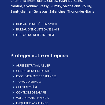
Chamonix-Mont-Blanc
,
Cluses
,
Évian-les-Bains
,
Nantua, Oyonnax,
Passy
,
Rumilly
,
Saint-Genis-Pouilly
,
Saint-Julien-en-Genevois
,
Sallanches
,
Thonon-les-Bains
BUREAU D'ENQUÊTE EN SAVOIE
BUREAU D'ENQUÊTE DANS L'AIN
LE BLOG DU DÉTECTIVE PRIVÉ
Protéger votre entreprise
ARRÊT DE TRAVAIL ABUSIF
CONCURRENCE DÉLOYALE
RECOUVREMENT DE CRÉANCES
TRAVAIL DISSIMULÉ
CLIENT MYSTÈRE
CONTRÔLE DE SALARIÉ
VOLS DE MARCHANDISES
ENQUÊTE D'ASSURANCE