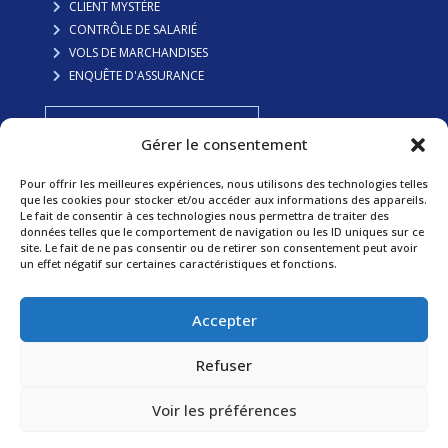
CLIENT MYSTÈRE
CONTRÔLE DE SALARIÉ
VOLS DE MARCHANDISES
ENQUÊTE D'ASSURANCE
FAITES VOUS RAPPELER
Gérer le consentement
Pour offrir les meilleures expériences, nous utilisons des technologies telles
Préserver votre famille
que les cookies pour stocker et/ou accéder aux informations des appareils.
Le fait de consentir à ces technologies nous permettra de traiter des
données telles que le comportement de navigation ou les ID uniques sur ce
ADULTÈRE
site. Le fait de ne pas consentir ou de retirer son consentement peut avoir
GARDE D’ENFANTS
un effet négatif sur certaines caractéristiques et fonctions.
SURVEILLANCE DE MINEURS
REVALORISATION DE PENSION
Accepter
RECHERCHE DE DÉBITEURS
RECHERCHE DE PERSONNES
Refuser
Voir les préférences
©2025 Léman investigations détective privé.
Intégration www.studiopaon.com.
Mentions légales
.