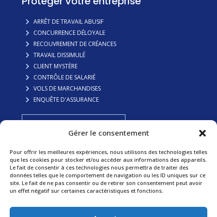
Protéger votre entreprise
ARRÊT DE TRAVAIL ABUSIF
CONCURRENCE DÉLOYALE
RECOUVREMENT DE CRÉANCES
TRAVAIL DISSIMULÉ
CLIENT MYSTÈRE
CONTRÔLE DE SALARIÉ
VOLS DE MARCHANDISES
ENQUÊTE D'ASSURANCE
FAITES VOUS RAPPELER
Gérer le consentement
Pour offrir les meilleures expériences, nous utilisons des technologies telles
Préserver votre famille
que les cookies pour stocker et/ou accéder aux informations des appareils.
Le fait de consentir à ces technologies nous permettra de traiter des
données telles que le comportement de navigation ou les ID uniques sur ce
ADULTÈRE
site. Le fait de ne pas consentir ou de retirer son consentement peut avoir
GARDE D’ENFANTS
un effet négatif sur certaines caractéristiques et fonctions.
SURVEILLANCE DE MINEURS
REVALORISATION DE PENSION