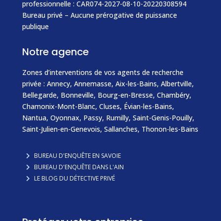
professionnelle : CAR074-2027-08-10-20220308594
Bureau privé – Aucune prérogative de puissance
publique
Notre agence
Zones d’interventions de vos agents de recherche
privée :
Annecy
,
Annemasse
, Aix-les-Bains, Albertville,
Bellegarde,
Bonneville
, Bourg-en-Bresse, Chambéry,
Chamonix-Mont-Blanc
,
Cluses
,
Évian-les-Bains
,
Nantua, Oyonnax,
Passy
,
Rumilly
,
Saint-Genis-Pouilly
,
Saint-Julien-en-Genevois
,
Sallanches
,
Thonon-les-Bains
BUREAU D'ENQUÊTE EN SAVOIE
BUREAU D'ENQUÊTE DANS L'AIN
LE BLOG DU DÉTECTIVE PRIVÉ