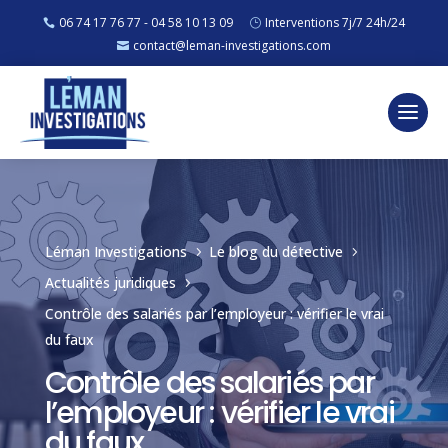
06 74 17 76 77 - 04 58 10 13 09
Interventions 7j/7 24h/24
contact@leman-investigations.com
Léman Investigations
Le blog du détective
5
5
Actualités juridiques
5
Contrôle des salariés par l’employeur : vérifier le vrai
du faux
Contrôle des salariés par
l’employeur : vérifier le vrai
du faux