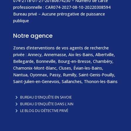
074-2118-01-21-20180674230 – Numéro de carte
professionnelle : CAR074-2027-08-10-20220308594
Bureau privé – Aucune prérogative de puissance
publique
Notre agence
Zones d’interventions de vos agents de recherche
privée :
Annecy
,
Annemasse
, Aix-les-Bains, Albertville,
Bellegarde,
Bonneville
, Bourg-en-Bresse, Chambéry,
Chamonix-Mont-Blanc
,
Cluses
,
Évian-les-Bains
,
Nantua, Oyonnax,
Passy
,
Rumilly
,
Saint-Genis-Pouilly
,
Saint-Julien-en-Genevois
,
Sallanches
,
Thonon-les-Bains
BUREAU D'ENQUÊTE EN SAVOIE
BUREAU D'ENQUÊTE DANS L'AIN
LE BLOG DU DÉTECTIVE PRIVÉ