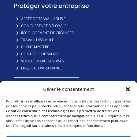
Protéger votre entreprise
ARRÊT DE TRAVAIL ABUSIF
CONCURRENCE DÉLOYALE
RECOUVREMENT DE CRÉANCES
TRAVAIL DISSIMULÉ
CLIENT MYSTÈRE
CONTRÔLE DE SALARIÉ
VOLS DE MARCHANDISES
ENQUÊTE D'ASSURANCE
FAITES VOUS RAPPELER
Gérer le consentement
Pour offrir les meilleures expériences, nous utilisons des technologies telles
Préserver votre famille
que les cookies pour stocker et/ou accéder aux informations des appareils.
Le fait de consentir à ces technologies nous permettra de traiter des
données telles que le comportement de navigation ou les ID uniques sur ce
ADULTÈRE
site. Le fait de ne pas consentir ou de retirer son consentement peut avoir
GARDE D’ENFANTS
un effet négatif sur certaines caractéristiques et fonctions.
SURVEILLANCE DE MINEURS